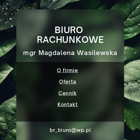
BIURO
RACHUNKOWE
mgr Magdalena Wasilewska
O firmie
Oferta
Cennik
Kontakt
br_biuro@wp.pl